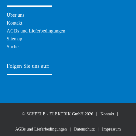
Navigation
Über uns
überspringen
Kontakt
AGBs und Lieferbedingungen
Sitemap
Suche
Folgen Sie uns auf:
© SCHEELE - ELEKTRIK GmbH 2026
Kontakt
AGBs und Lieferbedingungen
Datenschutz
Impressum