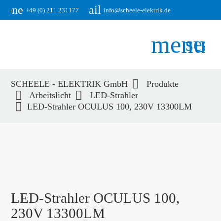
phone
email
+49 (0) 211 231177
info@scheele-elektrik.de
menu
sear
SCHEELE - ELEKTRIK GmbH
Produkte
Suchbegriffe
Arbeitslicht
LED-Strahler
SUCHEN
LED-Strahler OCULUS 100, 230V 13300LM
LED-Strahler OCULUS 100,
230V 13300LM