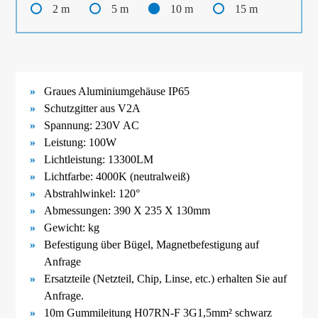
2 m
5 m
10 m
15 m
Graues Aluminiumgehäuse IP65
Schutzgitter aus V2A
Spannung: 230V AC
Leistung: 100W
Lichtleistung: 13300LM
Lichtfarbe: 4000K (neutralweiß)
Abstrahlwinkel: 120°
Abmessungen:
390 X 235 X 130mm
Gewicht:
kg
Befestigung über Bügel,
Magnetbefestigung
auf
Anfrage
Ersatzteile (Netzteil, Chip, Linse, etc.) erhalten Sie auf
Anfrage.
10m Gummileitung H07RN-F 3G1,5mm² schwarz