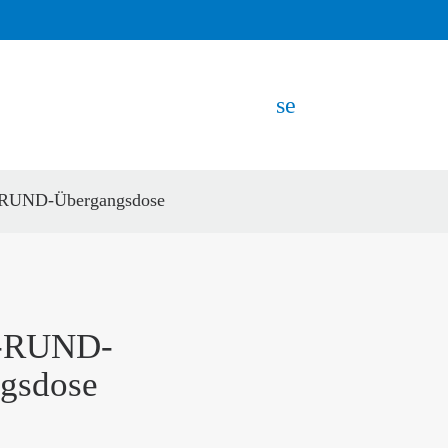
search
UND-Übergangsdose
EN
-RUND-
gsdose