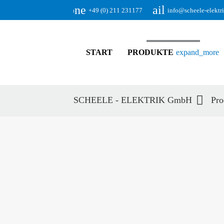
phone
email
+49 (0) 211 231177
info@scheele-elektr
START
PRODUKTE
expand_more
SCHEELE - ELEKTRIK GmbH
Pro
Suc